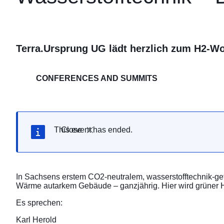
Terra.Ursprung UG lädt herzlich zum H2-Wo
CONFERENCES AND SUMMITS
This event has ended.
Close
In Sachsens erstem CO2-neutralem, wasserstofftechnik-g
Wärme autarkem Gebäude – ganzjährig. Hier wird grüner H2
Es sprechen:
Karl Herold