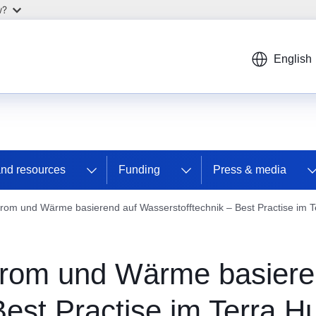
w?
English
and resources
Funding
Press & media
rom und Wärme basierend auf Wasserstofftechnik – Best Practise im 
trom und Wärme basiere
Best Practise im Terra.H