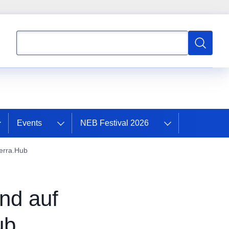
Search
Search
Events
NEB Festival 2026
Terra.Hub
nd auf
ub